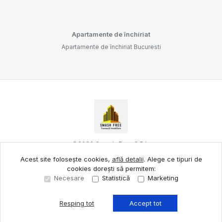
Apartamente de închiriat
Apartamente de închiriat Bucuresti
©
2026
Smash Free S.R.L.
Acest site folosește cookies,
află detalii
.
Alege ce tipuri de
cookies dorești să permitem:
Site creat în
Necesare
Statistică
Marketing
Resping tot
Accept tot