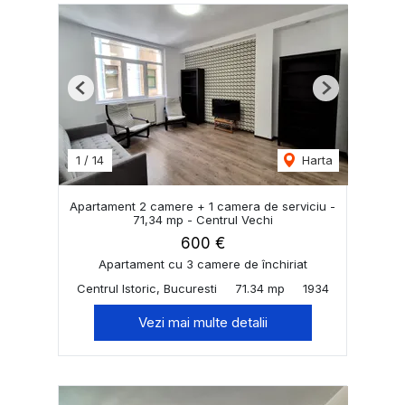
Previous
Next
1
/
14
Harta
Apartament 2 camere + 1 camera de serviciu -
71,34 mp - Centrul Vechi
600 €
Apartament cu 3 camere de închiriat
Centrul Istoric, Bucuresti
71.34 mp
1934
Vezi mai multe detalii