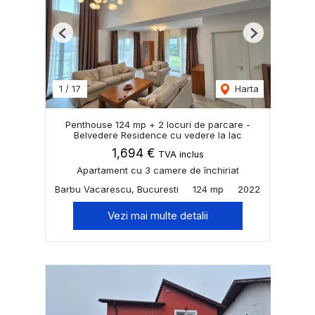
Previous
Next
1
/
17
Harta
Penthouse 124 mp + 2 locuri de parcare -
Belvedere Residence cu vedere la lac
1,694 €
TVA inclus
Apartament cu 3 camere de închiriat
Barbu Vacarescu, Bucuresti
124 mp
2022
Vezi mai multe detalii