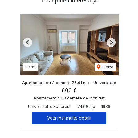
Te-ar putea interesa și:
Previous
Next
1
/
12
Harta
Apartament cu 3 camere 76,61 mp - Universitate
600 €
Apartament cu 3 camere de închiriat
Universitate, Bucuresti
74.69 mp
1936
Vezi mai multe detalii