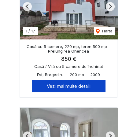
Previous
Next
1
/
17
Harta
Casă cu 5 camere, 220 mp, teren 500 mp –
Prelungirea Ghencea
850 €
Casă / Vilă cu 5 camere de închiriat
Est, Bragadiru
200 mp
2009
Vezi mai multe detalii