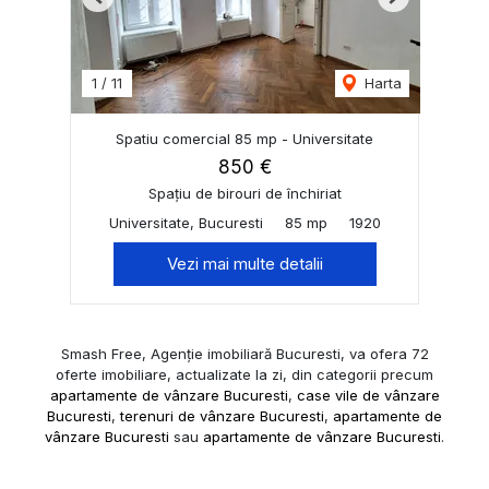
Previous
Next
1
/
11
Harta
Spatiu comercial 85 mp - Universitate
850 €
Spațiu de birouri de închiriat
Universitate, Bucuresti
85 mp
1920
Vezi mai multe detalii
Smash Free, Agenție imobiliară Bucuresti, va ofera 72
oferte imobiliare, actualizate la zi, din categorii precum
apartamente de vânzare Bucuresti
,
case vile de vânzare
Bucuresti
,
terenuri de vânzare Bucuresti
,
apartamente de
vânzare Bucuresti
sau
apartamente de vânzare Bucuresti
.