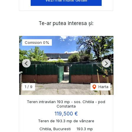
Te-ar putea interesa și:
Comision 0%
Previous
Next
1
/
9
Harta
Teren intravilan 193 mp - sos. Chitila - pod
Constanta
119,500 €
Teren de 193.3 mp de vânzare
Chitila, Bucuresti
193.3 mp