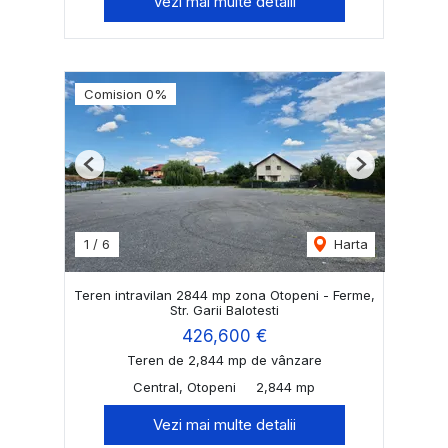
Vezi mai multe detalii
Comision 0%
Previous
Next
1
/
6
Harta
Teren intravilan 2844 mp zona Otopeni - Ferme,
Str. Garii Balotesti
426,600 €
Teren de 2,844 mp de vânzare
Central, Otopeni
2,844 mp
Vezi mai multe detalii