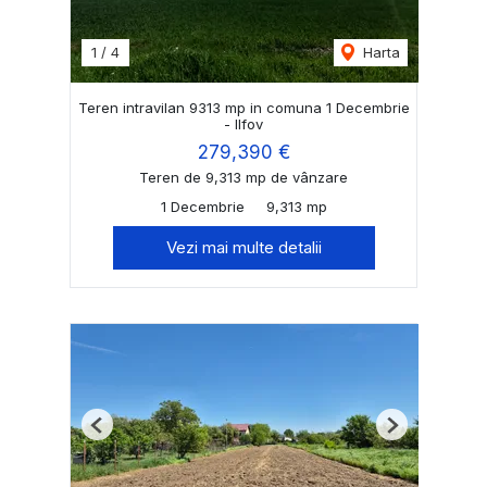
1
/
4
Harta
Teren intravilan 9313 mp in comuna 1 Decembrie
- Ilfov
279,390 €
Teren de 9,313 mp de vânzare
1 Decembrie
9,313 mp
Vezi mai multe detalii
Previous
Next