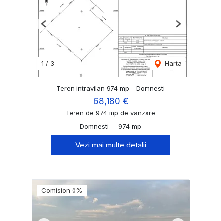
Previous
Next
1
/
3
Harta
Teren intravilan 974 mp - Domnesti
68,180 €
Teren de 974 mp de vânzare
Domnesti
974 mp
Vezi mai multe detalii
Comision 0%