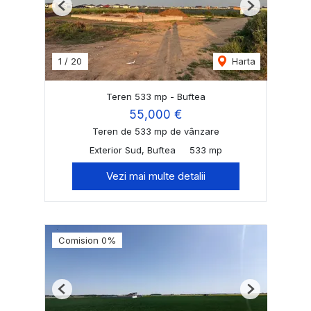
Previous
Next
1
/
20
Harta
Teren 533 mp - Buftea
55,000 €
Teren de 533 mp de vânzare
Exterior Sud, Buftea
533 mp
Vezi mai multe detalii
Comision 0%
Previous
Next