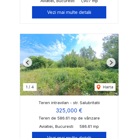
Aviatiei, Bucuresti
1,907 mp
Vezi mai multe detalii
Previous
Next
1
/
4
Harta
Teren intravilan - str. Salubritatii
325,000 €
Teren de 586.61 mp de vânzare
Aviatiei, Bucuresti
586.61 mp
Vezi mai multe detalii