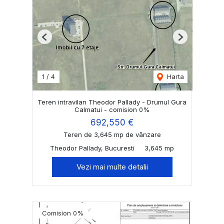
Previous
Next
1
/
4
Harta
Teren intravilan Theodor Pallady - Drumul Gura
Calmatui - comision 0%
692,550 €
Teren de 3,645 mp de vânzare
Theodor Pallady, Bucuresti
3,645 mp
Vezi mai multe detalii
Comision 0%