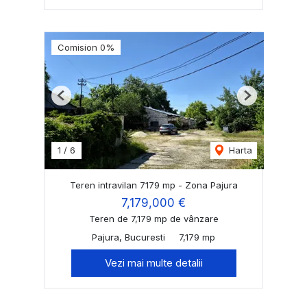
Comision 0%
Previous
Next
1
/
6
Harta
Teren intravilan 7179 mp - Zona Pajura
7,179,000 €
Teren de 7,179 mp de vânzare
Pajura, Bucuresti
7,179 mp
Vezi mai multe detalii