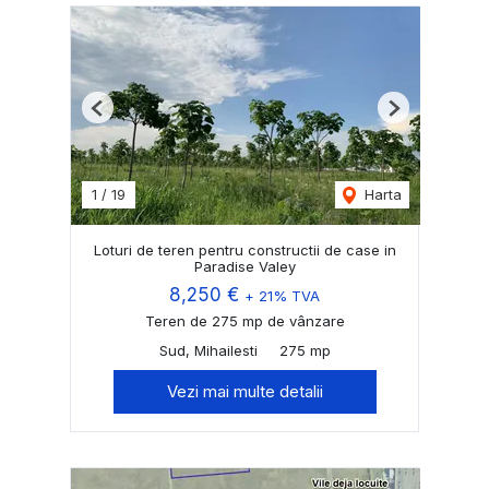
Previous
Next
1
/
19
Harta
Loturi de teren pentru constructii de case in
Paradise Valey
8,250 €
+ 21% TVA
Teren de 275 mp de vânzare
Sud, Mihailesti
275 mp
Vezi mai multe detalii