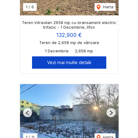
1
/
6
Harta
Teren intravilan 2658 mp cu bransament electric
trifazic - 1 Decembrie, Ilfov
132,900 €
Teren de 2,658 mp de vânzare
1 Decembrie
2,658 mp
Vezi mai multe detalii
Previous
Next
1
/
11
Harta