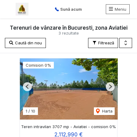
Sună acum
Meniu
Terenuri de vânzare în Bucuresti, zona Aviatiei
3 rezultate
Caută din nou
Filtrează
Comision 0%
Previous
Next
1
/
10
Harta
Teren intravilan 3707 mp - Aviatiei - comision 0%
2,112,990 €