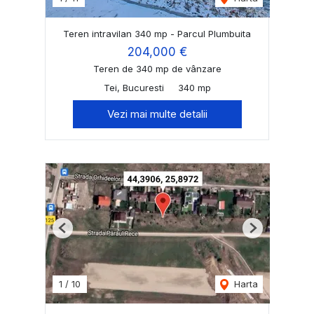
Teren intravilan 340 mp - Parcul Plumbuita
204,000 €
Teren de 340 mp de vânzare
Tei, Bucuresti
340 mp
Vezi mai multe detalii
Previous
Next
1
/
10
Harta