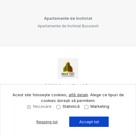
Apartamente de închiriat
Apartamente de închiriat Bucuresti
©
2026
Smash Free S.R.L.
Acest site folosește cookies,
află detalii
.
Alege ce tipuri de
cookies dorești să permitem:
Site creat în
Necesare
Statistică
Marketing
Resping tot
Accept tot