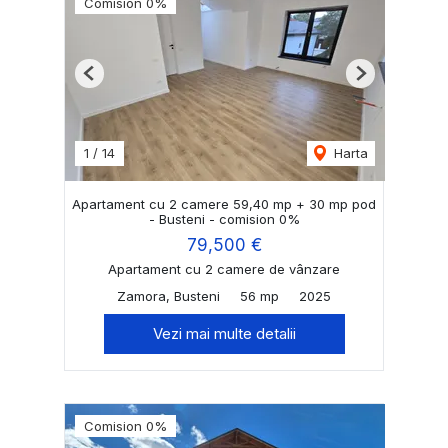
Comision 0%
Previous
Next
1
/
14
Harta
Apartament cu 2 camere 59,40 mp + 30 mp pod
- Busteni - comision 0%
79,500 €
Apartament cu 2 camere de vânzare
Zamora, Busteni
56 mp
2025
Vezi mai multe detalii
Comision 0%