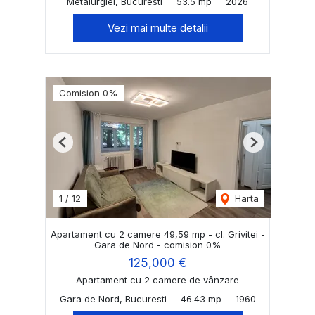
Metalurgiei, Bucuresti
53.5 mp
2026
Vezi mai multe detalii
Comision 0%
Previous
Next
1
/
12
Harta
Apartament cu 2 camere 49,59 mp - cl. Grivitei -
Gara de Nord - comision 0%
125,000 €
Apartament cu 2 camere de vânzare
Gara de Nord, Bucuresti
46.43 mp
1960