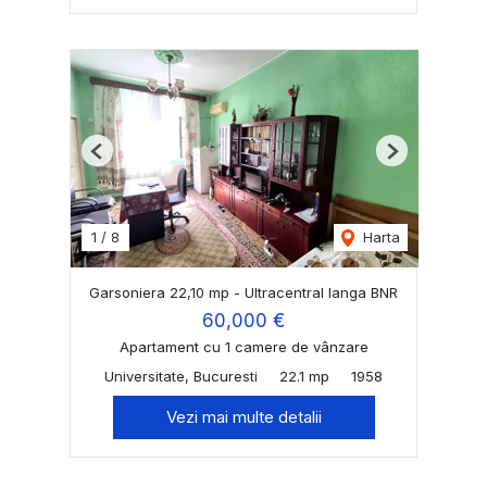
Previous
Next
1
/
8
Harta
Garsoniera 22,10 mp - Ultracentral langa BNR
60,000 €
Apartament cu 1 camere de vânzare
Universitate, Bucuresti
22.1 mp
1958
Vezi mai multe detalii