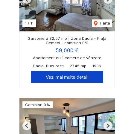
Previous
Next
1
/
11
Harta
Garsonieră 32,57 mp | Zona Dacia – Piața
Gemeni - comision 0%
59,000 €
Apartament cu 1 camere de vânzare
Dacia, Bucuresti
27.45 mp
1936
Vezi mai multe detalii
Comision 0%
Previous
Next