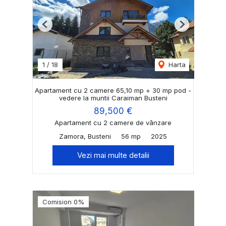
Previous
Next
1
/
18
Harta
Apartament cu 2 camere 65,10 mp + 30 mp pod -
vedere la muntii Caraiman Busteni
89,500 €
Apartament cu 2 camere de vânzare
Zamora, Busteni
56 mp
2025
Vezi mai multe detalii
Comision 0%