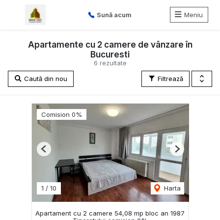
Sună acum
Meniu
Apartamente cu 2 camere de vânzare în
Bucuresti
6 rezultate
Caută din nou
Filtrează
Comision 0%
Previous
Next
1
/
10
Harta
Apartament cu 2 camere 54,08 mp bloc an 1987