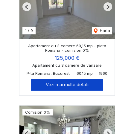
Previous
Next
1
/
9
Harta
Apartament cu 3 camere 60,15 mp - piata
Romana - comision 0%
125,000 €
Apartament cu 3 camere de vânzare
P-ta Romana, Bucuresti
60.15 mp
1960
Vezi mai multe detalii
Comision 0%