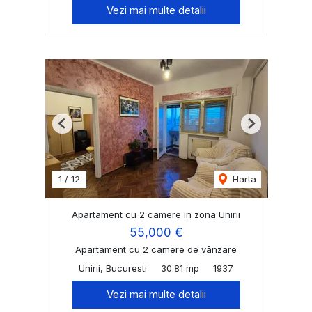
Vezi mai multe detalii
Previous
Next
1
/
12
Harta
Apartament cu 2 camere in zona Unirii
55,000 €
Apartament cu 2 camere de vânzare
Unirii, Bucuresti
30.81 mp
1937
Vezi mai multe detalii