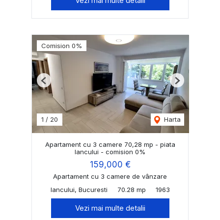
Vezi mai multe detalii
Comision 0%
Previous
Next
1
/
20
Harta
Apartament cu 3 camere 70,28 mp - piata
Iancului - comision 0%
159,000 €
Apartament cu 3 camere de vânzare
Iancului, Bucuresti
70.28 mp
1963
Vezi mai multe detalii