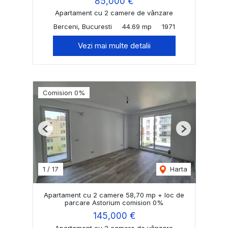
85,000 €
Apartament cu 2 camere de vânzare
Berceni, Bucuresti
44.69 mp
1971
Vezi mai multe detalii
Comision 0%
Previous
Next
1
/
17
Harta
Apartament cu 2 camere 58,70 mp + loc de
parcare Astorium comision 0%
145,000 €