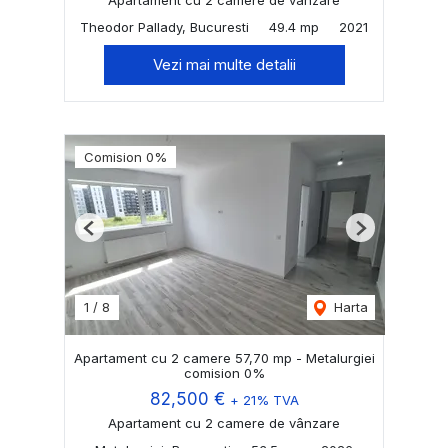
Apartament cu 2 camere de vânzare
Theodor Pallady, Bucuresti
49.4 mp
2021
Vezi mai multe detalii
Comision 0%
Previous
Next
1
/
8
Harta
Apartament cu 2 camere 57,70 mp - Metalurgiei
comision 0%
82,500 €
+ 21% TVA
Apartament cu 2 camere de vânzare