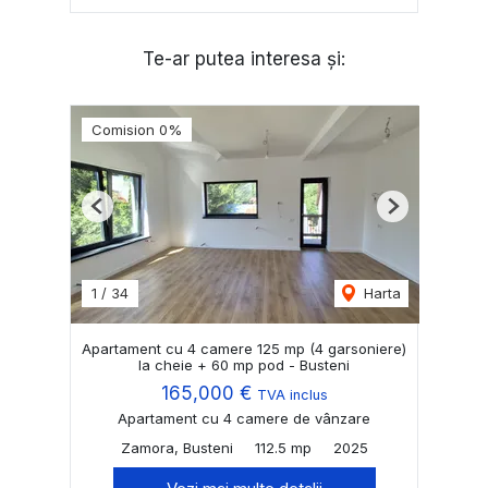
Te-ar putea interesa și:
Comision 0%
Previous
Next
1
/
34
Harta
Apartament cu 4 camere 125 mp (4 garsoniere)
la cheie + 60 mp pod - Busteni
165,000 €
TVA inclus
Apartament cu 4 camere de vânzare
Zamora, Busteni
112.5 mp
2025