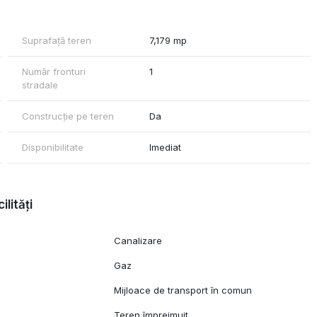
Suprafață teren
7,179 mp
Număr fronturi
1
stradale
Construcție pe teren
Da
Disponibilitate
Imediat
ilități
Canalizare
Gaz
Mijloace de transport în comun
Teren împrejmuit