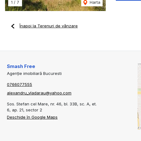
1
/
7
Harta
Înapoi la Terenuri de vânzare
Smash Free
Agenție imobiliară Bucuresti
0766077555
alexandru_vladarau@yahoo.com
Sos. Stefan cel Mare, nr. 46, bl. 33B, sc. A, et.
6, ap. 21, sector 2
Deschide în Google Maps