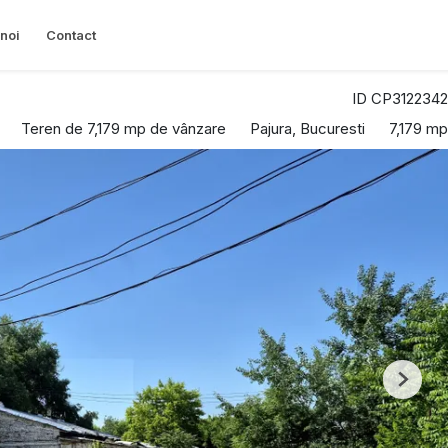
noi
Contact
ID CP3122342
Teren de 7,179 mp de vânzare
Pajura, Bucuresti
7,179 mp
Next