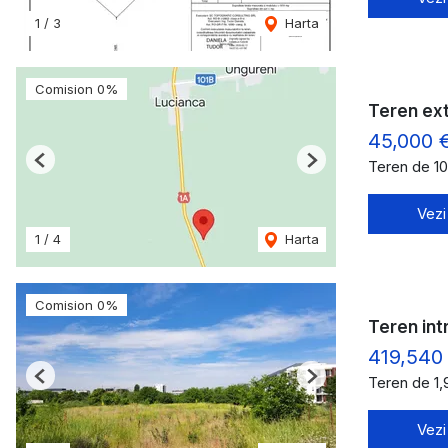
1
/
3
Harta
Comision 0%
Teren ext
45,000 
Teren de 1
Previous
Next
Vezi
1
/
4
Harta
Comision 0%
Teren int
419,540
Teren de 1
Previous
Next
Vezi