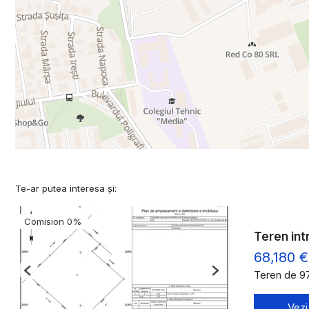
Te-ar putea interesa și:
Comision 0%
Teren int
68,180 €
Teren de 9
Previous
Next
Vezi