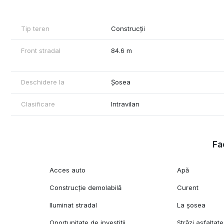
Tip teren
Construcții
Front stradal
84.6 m
Deschidere la
Șosea
Clasificare
Intravilan
Fac
Acces auto
Apă
Construcție demolabilă
Curent
Iluminat stradal
La șosea
Oportunitate de investiții
Străzi asfaltate