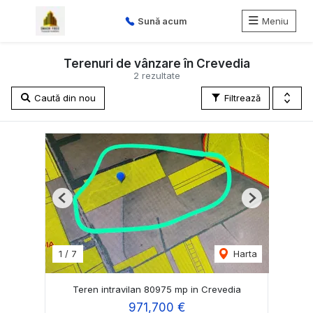
Sună acum
Meniu
Terenuri de vânzare în Crevedia
2 rezultate
Caută din nou
Filtrează
Previous
Next
1
/
7
Harta
Teren intravilan 80975 mp in Crevedia
971,700 €