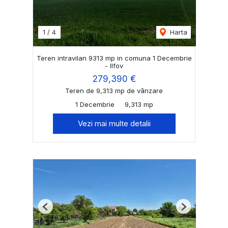
1
/
4
Harta
Teren intravilan 9313 mp in comuna 1 Decembrie
- Ilfov
279,390 €
Teren de 9,313 mp de vânzare
1 Decembrie
9,313 mp
Vezi mai multe detalii
Previous
Next