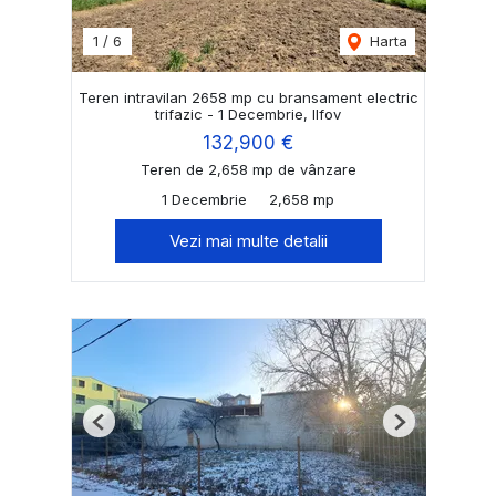
1
/
6
Harta
Teren intravilan 2658 mp cu bransament electric
trifazic - 1 Decembrie, Ilfov
132,900 €
Teren de 2,658 mp de vânzare
1 Decembrie
2,658 mp
Vezi mai multe detalii
Previous
Next