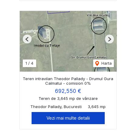
Previous
Next
1
/
4
Harta
Teren intravilan Theodor Pallady - Drumul Gura
Calmatui - comision 0%
692,550 €
Teren de 3,645 mp de vânzare
Theodor Pallady, Bucuresti
3,645 mp
Vezi mai multe detalii