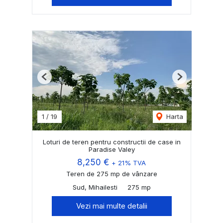
Previous
Next
1
/
19
Harta
Loturi de teren pentru constructii de case in
Paradise Valey
8,250 €
+ 21% TVA
Teren de 275 mp de vânzare
Sud, Mihailesti
275 mp
Vezi mai multe detalii