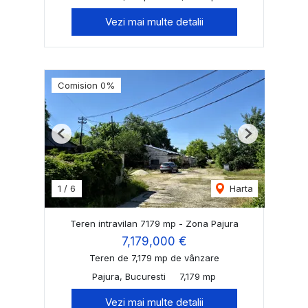
Vezi mai multe detalii
Comision 0%
Previous
Next
1
/
6
Harta
Teren intravilan 7179 mp - Zona Pajura
7,179,000 €
Teren de 7,179 mp de vânzare
Pajura, Bucuresti
7,179 mp
Vezi mai multe detalii