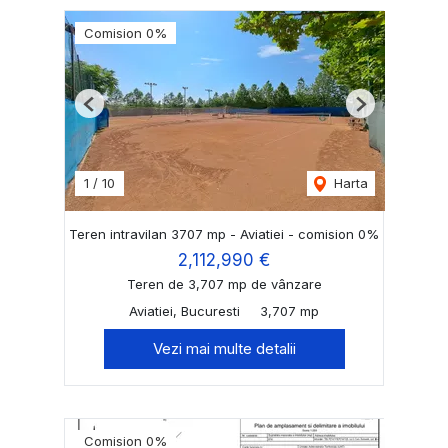
Comision 0%
Previous
Next
1
/
10
Harta
Teren intravilan 3707 mp - Aviatiei - comision 0%
2,112,990 €
Teren de 3,707 mp de vânzare
Aviatiei, Bucuresti
3,707 mp
Vezi mai multe detalii
Comision 0%