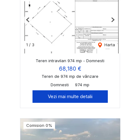
Previous
Next
1
/
3
Harta
Teren intravilan 974 mp - Domnesti
68,180 €
Teren de 974 mp de vânzare
Domnesti
974 mp
Vezi mai multe detalii
Comision 0%