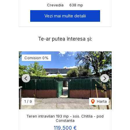
Crevedia
638 mp
Vezi mai multe detalii
Te-ar putea interesa și:
Comision 0%
Previous
Next
1
/
9
Harta
Teren intravilan 193 mp - sos. Chitila - pod
Constanta
119,500 €