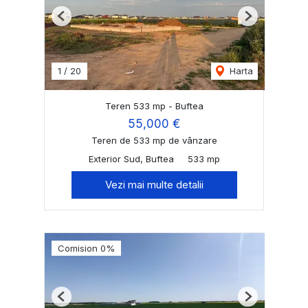
Previous
Next
1
/
20
Harta
Teren 533 mp - Buftea
55,000 €
Teren de 533 mp de vânzare
Exterior Sud, Buftea
533 mp
Vezi mai multe detalii
Comision 0%
Previous
Next