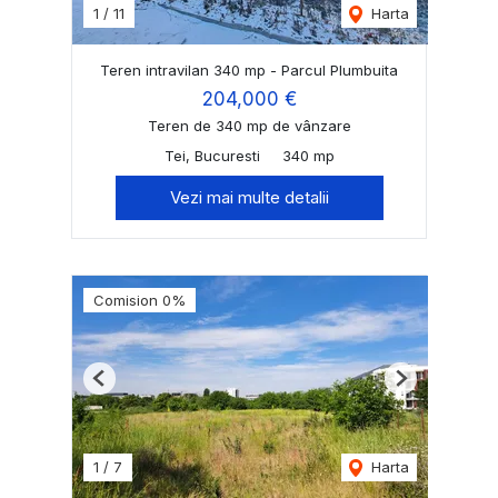
1
/
11
Harta
Teren intravilan 340 mp - Parcul Plumbuita
204,000 €
Teren de 340 mp de vânzare
Tei, Bucuresti
340 mp
Vezi mai multe detalii
Comision 0%
Previous
Next
1
/
7
Harta