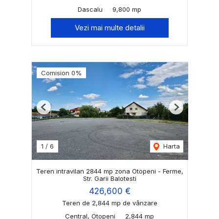
Dascalu
9,800 mp
Vezi mai multe detalii
Comision 0%
Previous
Next
1
/
6
Harta
Teren intravilan 2844 mp zona Otopeni - Ferme,
Str. Garii Balotesti
426,600 €
Teren de 2,844 mp de vânzare
Central, Otopeni
2,844 mp