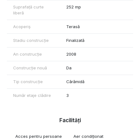
Suprafata utila: 340 mp
Suprafață curte
252 mp
Suprafata terase: 90,44 mp
liberă
Curte exterioara: 366 mp
Despre superbul Complex Green Lake:
Acoperiș
Terasă
In cadrul complexului exista Scoala King's Oak, pentru copii de
la 8 luni la 14 ani, ce cuprinde creşă, grădiniţă, şcoală primară şi
Stadiu construcție
Finalizată
gimnaziu.
Proximitate complexului:
An construcție
2008
Kaufland, Mega Image Concept Store, Carrefour Hypermarket,
Baneasa Shopping City Mall, Metro, Selgros, Brico Depot,
Construcție nouă
Da
Dedeman, IKEA,
Tip construcție
Cărămidă
Locuri de recreere:
Parcul Herăstrău, Pădurea Băneasa, Zoo Băneasa, Stejarii
Country Club, etc
Număr etaje clădire
3
Staţie de transport în comun: 600 de metri distanţă
Aeroport Băneasa şi Aeroport Henri Coandă
Facilități
Acces pentru persoane
Aer condiționat