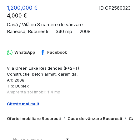
1,200,000 €
ID CP2560023
4,000 €
Casă / Vilă cu 8 camere de vânzare
Baneasa, Bucuresti
340 mp
2008
WhatsApp
Facebook
Vila Green Lake Residences (P+2+T)
Constructie: beton armat, caramida,
An: 2008
Tip: Duplex
Amprenta sol imobil: 114 mp
Locuri de parcare: 2
Citește mai mult
Incălzire: centrala proprie
Detaliii:
Oferte imobiliare Bucuresti
Case de vânzare Bucuresti
Case 
Fatada: sistem ventilat + placare ceramica arsa
Tamplarie marca ALUMIL (RAL 7042), bariera termica optima,
design modern, balamale incastrate, ce asigura sistemului un
Număr camere
8