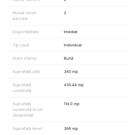
design minimalist, solutie ideala pentru maximizarea iluminarii
naturale, sunt montate rulouri/obloane tot marca Alumil
Număr locuri
2
(obloanele sunt ranforsate, cu profile cu mai multe camere),
parcare
incastrate, actionate electric, antiefractie, asigura o bariera
termica si fonica optima. Aere conditionat silenţioase şi
Disponibilitate
Imediat
eficiente din punct de vedere energetic.
Imobilul detine spaţii interioare spatioase şi pline de luminozitate
Tip casă
Individual
si un lift interior, iar de pe terasa avem o priveliste minunata
spre lacul Baneasa.
Stare interior
Bună
Designul interior si exterior este centrat în jurul arhitecturii
mediteranee din Grecia, cu terase spaţioase (ce pot sa fie
Suprafață utilă
340 mp
inchise la nevoie), acestea sunt perfecte pentru a petrece
momente minunate alături de cei dragi.
Suprafață
430.44 mp
construită
Locatie imobil: zona premium Nord Bucuresti, Lac Baneasa, mai
exact in cadrul superbului complex Green Lake Residences,
Suprafață
114.0 mp
rezidenţial construit pe o suprafaţă de 110,000 mp in Nordul
construită la sol
Bucurestiului.
(Amprentă)
Suprafete detaliate:
Suprafață teren
366 mp
Suprafata totala: 430,44 mp