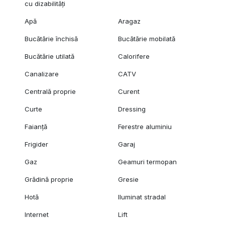
cu dizabilități
Apă
Aragaz
Bucătărie închisă
Bucătărie mobilată
Bucătărie utilată
Calorifere
Canalizare
CATV
Centrală proprie
Curent
Curte
Dressing
Faianță
Ferestre aluminiu
Frigider
Garaj
Gaz
Geamuri termopan
Grădină proprie
Gresie
Hotă
Iluminat stradal
Internet
Lift