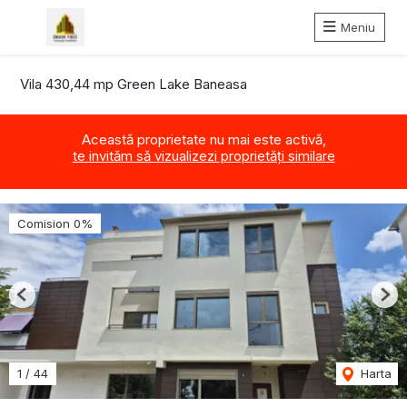
Meniu
Vila 430,44 mp Green Lake Baneasa
Această proprietate nu mai este activă,
te invităm să vizualizezi proprietăți similare
Comision 0%
Previous
Nex
1
/
44
Harta