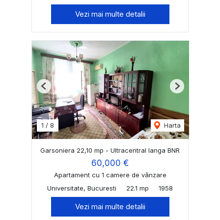
Vezi mai multe detalii
Previous
Next
1
/
8
Harta
Garsoniera 22,10 mp - Ultracentral langa BNR
60,000 €
Apartament cu 1 camere de vânzare
Universitate, Bucuresti
22.1 mp
1958
Vezi mai multe detalii