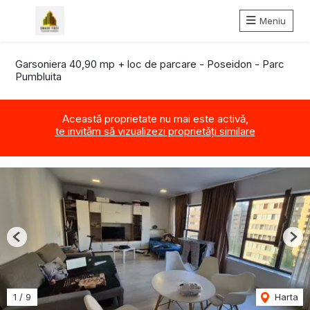
Meniu
Garsoniera 40,90 mp + loc de parcare - Poseidon - Parc
Pumbluita
Această proprietate nu mai este activă,
te invităm să vizualizezi proprietăți similare
Previous
Nex
1
/
9
Harta