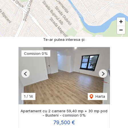
Te-ar putea interesa și:
Comision 0%
Previous
Next
1
/
14
Harta
Apartament cu 2 camere 59,40 mp + 30 mp pod
- Busteni - comision 0%
79,500 €