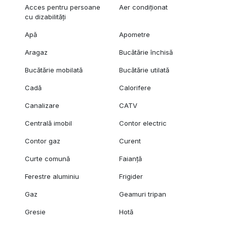
Acces pentru persoane
Aer condiționat
cu dizabilități
Apă
Apometre
Aragaz
Bucătărie închisă
Bucătărie mobilată
Bucătărie utilată
Cadă
Calorifere
Canalizare
CATV
Centrală imobil
Contor electric
Contor gaz
Curent
Curte comună
Faianță
Ferestre aluminiu
Frigider
Gaz
Geamuri tripan
Gresie
Hotă