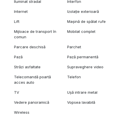
Iluminat stradal
Interfon
Internet
Izolație exterioară
Lift
Mașină de spălat rufe
Mijloace de transport în
Mobilat complet
comun
Parcare deschisă
Parchet
Pază
Pază permanentă
Străzi asfaltate
Supraveghere video
Telecomandă poartă
Telefon
acces auto
TV
Ușă intrare metal
Vedere panoramică
Vopsea lavabilă
Wireless