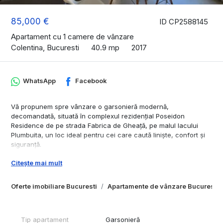
85,000 €
ID CP2588145
Apartament cu 1 camere de vânzare
Colentina, Bucuresti
40.9 mp
2017
WhatsApp
Facebook
Vă propunem spre vânzare o garsonieră modernă,
decomandată, situată în complexul rezidențial Poseidon
Residence de pe strada Fabrica de Gheață, pe malul lacului
Plumbuita, un loc ideal pentru cei care caută liniște, confort și
siguranță.
📐 Suprafață utilă: 40,90 mp
Citește mai mult
🏢 Etaj: 8 din 17
🏗️ An construcție: 2017
Oferte imobiliare Bucuresti
Apartamente de vânzare Bucuresti
🔒 Acces securizat | Pază 24/24 | Sistem CCTV
🚗 Loc de parcare suprateran inclus in pretul de vanzare
❄️ Aer condiționat
🛋️ Complet mobilată și utilată – gata de mutat!
Tip apartament
Garsonieră