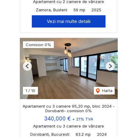
Apartament cu 2 camere de vânzare
Zamora, Busteni
56 mp
2025
Vezi mai multe detalii
Comision 0%
Previous
Next
1
/
10
Harta
Apartament cu 3 camere 95,20 mp, bloc 2024 -
Dorobanti- comision 0%
340,000 €
+ 21% TVA
Apartament cu 3 camere de vânzare
Dorobanti, Bucuresti
83.2 mp
2024