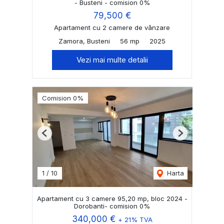
- Busteni - comision 0%
79,500 €
Apartament cu 2 camere de vânzare
Zamora, Busteni
56 mp
2025
Vezi mai multe detalii
Comision 0%
Previous
Next
1
/
10
Harta
Apartament cu 3 camere 95,20 mp, bloc 2024 -
Dorobanti- comision 0%
340,000 €
+ 21% TVA