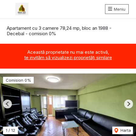
Meniu
Apartament cu 3 camere 78,24 mp, bloc an 1988 -
Decebal - comision 0%
Această proprietate nu mai este activă,
te invităm să vizualizezi proprietăți similare
Comision 0%
Previous
Nex
1
/
12
Harta