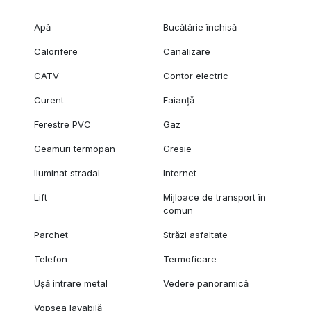
Apă
Bucătărie închisă
Calorifere
Canalizare
CATV
Contor electric
Curent
Faianță
Ferestre PVC
Gaz
Geamuri termopan
Gresie
Iluminat stradal
Internet
Lift
Mijloace de transport în
comun
Parchet
Străzi asfaltate
Telefon
Termoficare
Ușă intrare metal
Vedere panoramică
Vopsea lavabilă