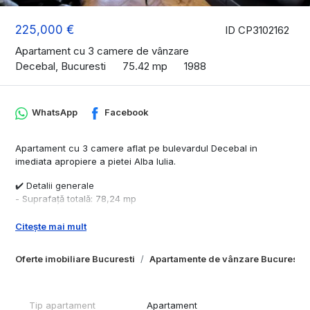
225,000 €
ID CP3102162
Apartament cu 3 camere de vânzare
Decebal, Bucuresti
75.42 mp
1988
WhatsApp
Facebook
Apartament cu 3 camere aflat pe bulevardul Decebal in
imediata apropiere a pietei Alba Iulia.
✔️ Detalii generale
- Suprafață totală: 78,24 mp
- Suprafață utilă: 75,42 mp
- Balcoane: 2 (2,82 mp)
Citește mai mult
- Compartimentare: decomandat
- Etaj: 8 din 9
Oferte imobiliare Bucuresti
Apartamente de vânzare Bucuresti
- An construcție imobil: 1988
- Comision: 0% pentru cumpărător
✔️ Descriere
Tip apartament
Apartament