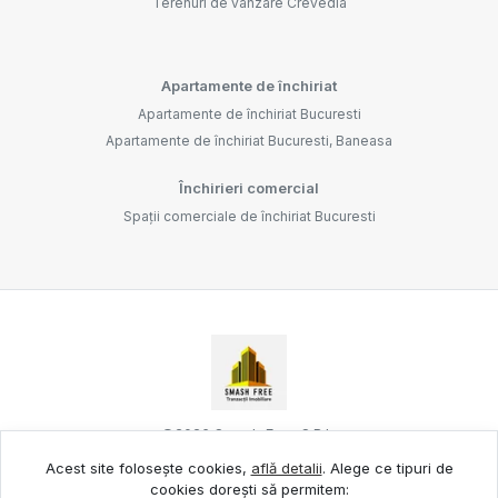
Terenuri de vânzare Crevedia
Apartamente de închiriat
Apartamente de închiriat Bucuresti
Apartamente de închiriat Bucuresti, Baneasa
Închirieri comercial
Spații comerciale de închiriat Bucuresti
©
2026
Smash Free S.R.L.
Acest site folosește cookies,
află detalii
.
Alege ce tipuri de
cookies dorești să permitem:
Site creat în