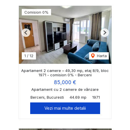
Comision 0%
Previous
Next
1
/
12
Harta
Apartament 2 camere – 49,30 mp, etaj 8/9, bloc
1971 - comision 0% - Berceni
85,000 €
Apartament cu 2 camere de vânzare
Berceni, Bucuresti
44.69 mp
1971
Vezi mai multe detalii