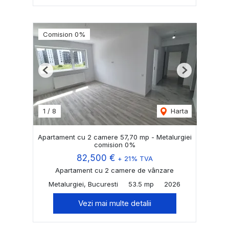
Comision 0%
Previous
Next
1
/
8
Harta
Apartament cu 2 camere 57,70 mp - Metalurgiei
comision 0%
82,500 €
+ 21% TVA
Apartament cu 2 camere de vânzare
Metalurgiei, Bucuresti
53.5 mp
2026
Vezi mai multe detalii