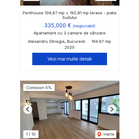
Penthouse 104,97 mp + 192,81 mp terase - piata
Sudului
335,000 €
(negociabil)
Apartament cu 3 camere de vânzare
Alexandru Obregia, Bucuresti
104.97 mp
2020
Vezi mai multe detalii
Comision 0%
Previous
Next
1
/
10
Harta