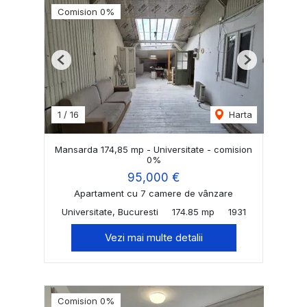
Comision 0%
Previous
Next
1
/
16
Harta
Mansarda 174,85 mp - Universitate - comision
0%
95,000 €
Apartament cu 7 camere de vânzare
Universitate, Bucuresti
174.85 mp
1931
Vezi mai multe detalii
Comision 0%