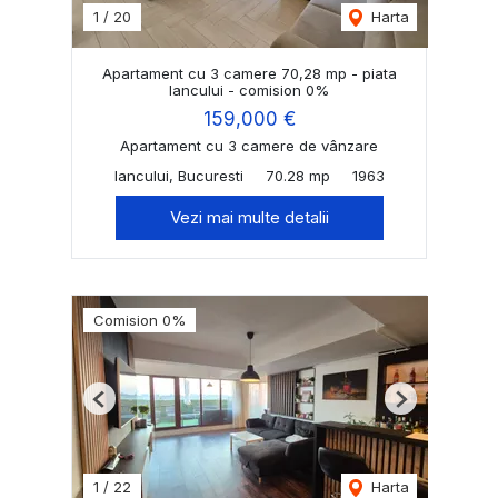
1
/
20
Harta
Apartament cu 3 camere 70,28 mp - piata
Iancului - comision 0%
159,000 €
Apartament cu 3 camere de vânzare
Iancului, Bucuresti
70.28 mp
1963
Vezi mai multe detalii
Comision 0%
Previous
Next
1
/
22
Harta