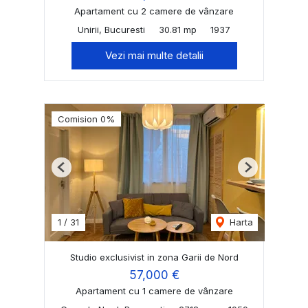
Apartament cu 2 camere de vânzare
Unirii, Bucuresti
30.81 mp
1937
Vezi mai multe detalii
Comision 0%
Previous
Next
1
/
31
Harta
Studio exclusivist in zona Garii de Nord
57,000 €
Apartament cu 1 camere de vânzare