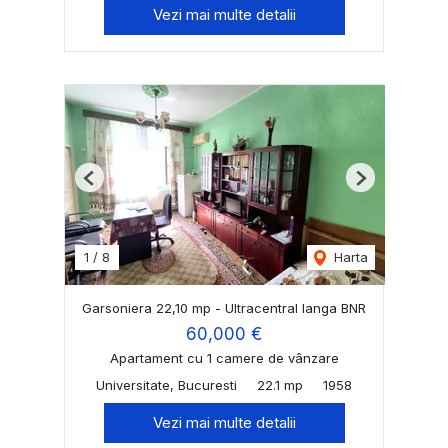
Vezi mai multe detalii
Previous
Next
1
/
8
Harta
Garsoniera 22,10 mp - Ultracentral langa BNR
60,000 €
Apartament cu 1 camere de vânzare
Universitate, Bucuresti
22.1 mp
1958
Vezi mai multe detalii