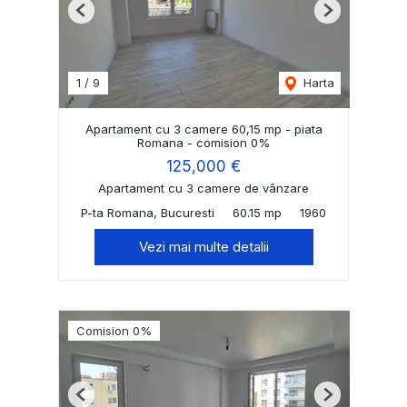
Previous
Next
1
/
9
Harta
Apartament cu 3 camere 60,15 mp - piata
Romana - comision 0%
125,000 €
Apartament cu 3 camere de vânzare
P-ta Romana, Bucuresti
60.15 mp
1960
Vezi mai multe detalii
Comision 0%
Previous
Next