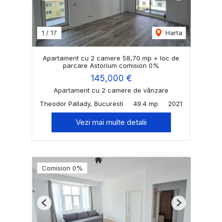
1
/
17
Harta
Apartament cu 2 camere 58,70 mp + loc de
parcare Astorium comision 0%
145,000 €
Apartament cu 2 camere de vânzare
Theodor Pallady, Bucuresti
49.4 mp
2021
Vezi mai multe detalii
Comision 0%
Previous
Next