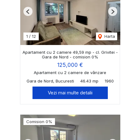
Previous
Next
1
/
12
Harta
Apartament cu 2 camere 49,59 mp - cl. Grivitei -
Gara de Nord - comision 0%
125,000 €
Apartament cu 2 camere de vânzare
Gara de Nord, Bucuresti
46.43 mp
1960
Vezi mai multe detalii
Comision 0%