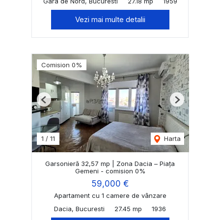
Gara de Nord, Bucuresti
27.18 mp
1959
Vezi mai multe detalii
Comision 0%
Previous
Next
1
/
11
Harta
Garsonieră 32,57 mp | Zona Dacia – Piața
Gemeni - comision 0%
59,000 €
Apartament cu 1 camere de vânzare
Dacia, Bucuresti
27.45 mp
1936