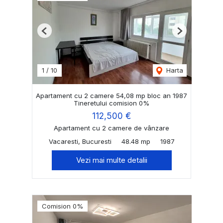
Previous
Next
1
/
10
Harta
Apartament cu 2 camere 54,08 mp bloc an 1987
Tineretului comision 0%
112,500 €
Apartament cu 2 camere de vânzare
Vacaresti, Bucuresti
48.48 mp
1987
Vezi mai multe detalii
Comision 0%