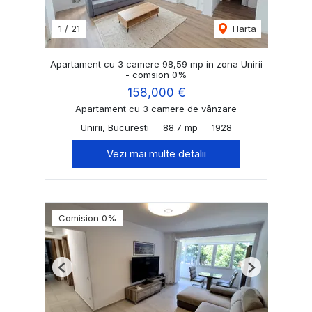
1
/
21
Harta
Apartament cu 3 camere 98,59 mp in zona Unirii
- comsion 0%
158,000 €
Apartament cu 3 camere de vânzare
Unirii, Bucuresti
88.7 mp
1928
Vezi mai multe detalii
Comision 0%
Previous
Next